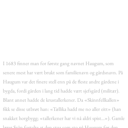
I 1683 finner man for første gang navnet Haugum, som
senere mest har vært brukt som familienavn og gårdsnavn. På
Haugum var det finere stell enn på de fleste andre gårdene i
bygda, fordi gården i lang tid hadde vært sjefsgård (militær).
Blant annet hadde de krustallerkener. Da «Skinnfellkallen»
fikk se disse utbrøt han: «Tællika hadd me no aller eitt» (han
snakket horgbygg; «tallerkener har vi nå aldri spist…»). Gamle
lærer Svån fortalte at den stua som sto på Haugum før den